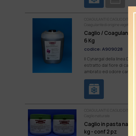
COAGULANTI E CAGLIO DITTA RA
Coagulante di origine vegetale
Caglio / Coagulante 
6 Kg
codice:
A909028
Il Cynargal della linea Di
estratto dal fiore di cardo
ambrato ed odore caratter
COAGULANTI E CAGLIO DITTA RA
Caglio naturale
Caglio in pasta natur
kg - conf 2 pz