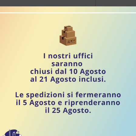
PPELLI - DAL 1919
SI
disponibile:
Prezzo listino:
Vegetale - Cynargal flacone da
prezzo IVA inclusa
Aggi
tta Rappelli è un enzima coagulante vegetale
 che si presenta sotto forma liquida, di colore
istico. Fustino da 6 Kg
PPELLI - DAL 1919
SI
disponibile:
Prezzo listino:
ale di agnello tipo cremoso 0,5
prezzo IVA inclusa