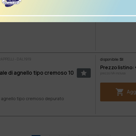
Aggi
di agnello tipo cremoso depurato
PPELLI - DAL 1919
SI
disponibile:
Prezzo listino:
ale di agnello tipo cremoso 10
prezzo IVA inclusa
Aggi
di agnello tipo cremoso depurato