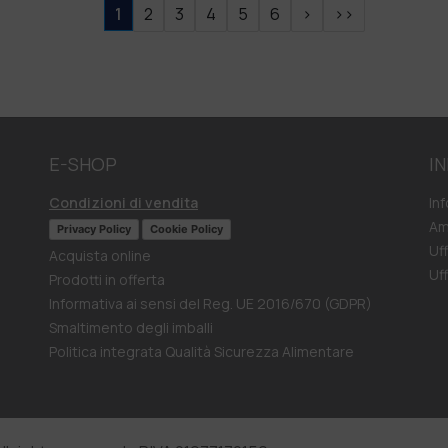
1
2
3
4
5
6
>
>>
E-SHOP
I
Condizioni di vendita
In
Am
Privacy Policy
Cookie Policy
Uf
Acquista online
Uf
Prodotti in offerta
Informativa ai sensi del Reg. UE 2016/670 (GDPR)
Smaltimento degli imballi
Politica integrata Qualità Sicurezza Alimentare