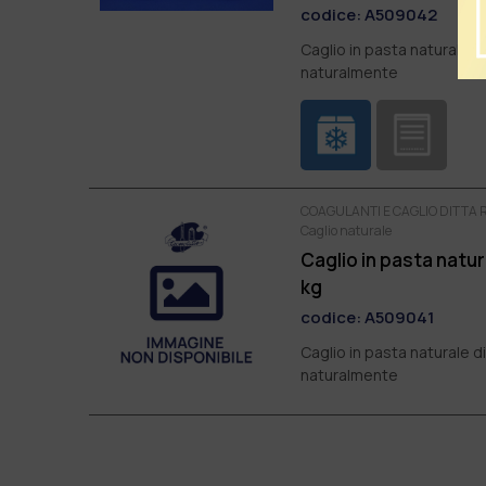
codice:
A509042
Caglio in pasta naturale 
naturalmente
COAGULANTI E CAGLIO DITTA RA
Caglio naturale
Caglio in pasta natur
kg
codice:
A509041
Caglio in pasta naturale 
naturalmente