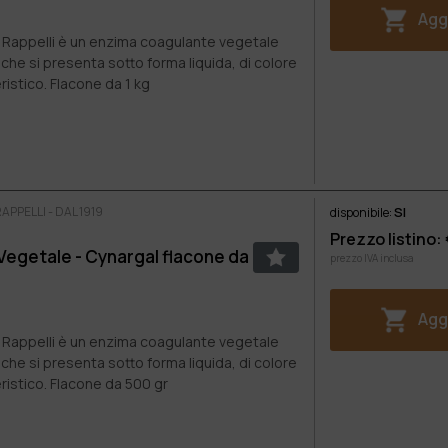
Aggi
tta Rappelli è un enzima coagulante vegetale
 che si presenta sotto forma liquida, di colore
istico. Flacone da 1 kg
PPELLI - DAL 1919
SI
disponibile:
Prezzo listino:
Vegetale - Cynargal flacone da
prezzo IVA inclusa
Aggi
tta Rappelli è un enzima coagulante vegetale
 che si presenta sotto forma liquida, di colore
istico. Flacone da 500 gr