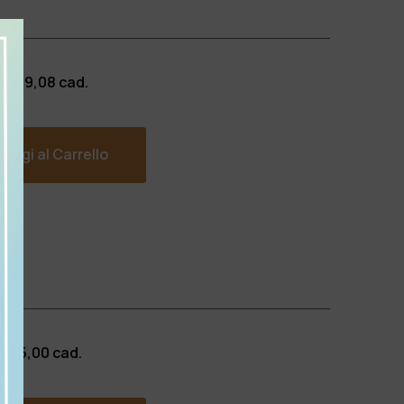
 €
139,08
cad.
ungi al Carrello
 €
25,00
cad.