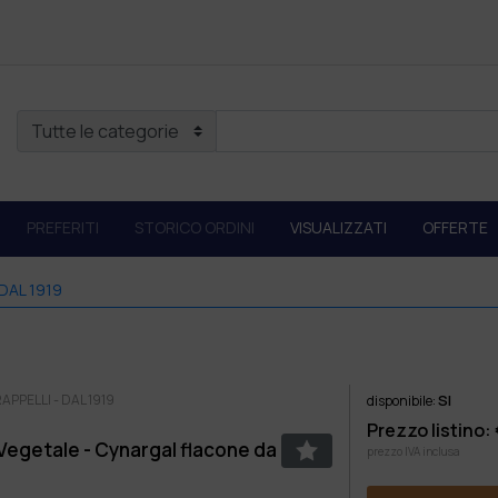
PREFERITI
STORICO ORDINI
VISUALIZZATI
OFFERTE
DAL 1919
PPELLI - DAL 1919
SI
disponibile:
Prezzo listino:
Vegetale - Cynargal flacone da
prezzo IVA inclusa