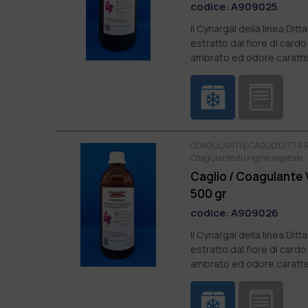
codice:
A909025
Il Cynargal della linea Di
estratto dal fiore di cardo
ambrato ed odore caratter
COAGULANTI E CAGLIO DITTA RA
Coagulante di origine vegetale
Caglio / Coagulante 
500 gr
codice:
A909026
Il Cynargal della linea Di
estratto dal fiore di cardo
ambrato ed odore caratter