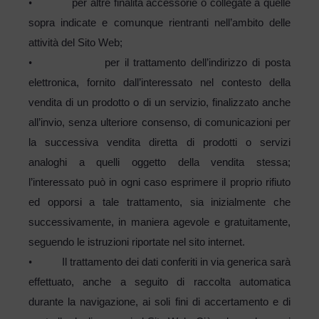
•
per
altre finalità accessorie o collegate a quelle
sopra indicate e comunque rientranti nell’ambito delle
attività del Sito Web;
•
per il trattamento dell’indirizzo di posta
elettronica, fornito dall’interessato nel contesto della
vendita di un prodotto o di un servizio, finalizzato anche
all’invio, senza ulteriore consenso, di comunicazioni per
la successiva vendita diretta di prodotti o servizi
analoghi a quelli oggetto della vendita stessa;
l’interessato può in ogni caso esprimere il proprio rifiuto
ed opporsi a tale trattamento, sia inizialmente che
successivamente, in maniera agevole e gratuitamente,
seguendo le istruzioni riportate nel sito internet.
•
Il trattamento dei dati conferiti in via generica sarà
effettuato, anche a seguito di raccolta automatica
durante la navigazione, ai soli fini di accertamento e di