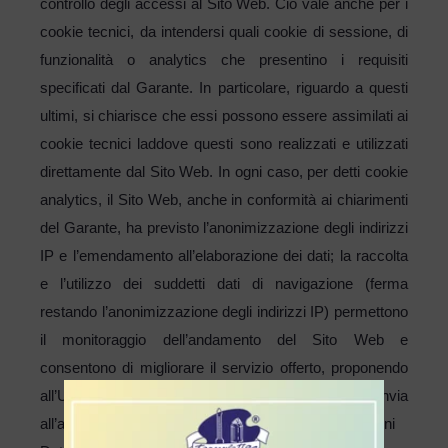
controllo degli accessi al Sito Web. Ciò vale anche per i
cookie tecnici, da intendersi quali cookie di sessione, di
funzionalità o
analytics
che presentino i requisiti
specificati dal Garante. In particolare, riguardo a questi
ultimi, si chiarisce che essi possono essere assimilati ai
cookie tecnici laddove questi sono realizzati e utilizzati
direttamente dal Sito Web. In ogni caso, per detti cookie
analytics
, il Sito Web, anche in conformità ai chiarimenti
del Garante, ha previsto l’
anonimizzazione
degli indirizzi
IP e l’emendamento all’elaborazione dei dati; la raccolta
e l’utilizzo dei suddetti dati di navigazione (ferma
restando l’
anonimizzazione
degli indirizzi IP) permettono
il monitoraggio dell’andamento del Sito Web e
consentono di migliorare il servizio offerto, proponendo
all’Utente un’esperienza di navigazione migliore. Si rinvia
all’apposita Informativa cookie per ulteriori informazioni