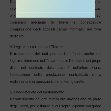
Il trattamento dei dati personali si fonda sul diritto di
informazione, sull’adempimento degli obblighi contrattuali
o di contatto sociale, ovvero laddove necessario sul
consenso mediante la libera e consapevole
compilazione degli appositi campi informativi nel
form
dedicato.
4. Legittimo interesse del Titolare
Il trattamento dei dati personali si fonda anche sul
legittimo interesse del Titolare, quale l’esercizio dei propri
diritti nel contesto della società dell’informazione,
l’esecuzione della prestazione contrattuale e la
realizzazione di operazioni di marketing diretto.
5. Obbligatorietà del trasferimento
Il conferimento dei dati relativi alla navigazione da parte
degli Utenti, per le finalità di cui sopra, dipende dal grado