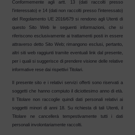
Conformemente agli artt. 13 (dati raccolti presso
l’interessato) e 14 (dati non raccolti presso l’interessato)
del Regolamento UE 2016/679 si rendono agli Utenti di
questo Sito Web le seguenti informazioni, che si
riferiscono esclusivamente ai trattamenti posti in essere
attraverso detto Sito Web; rimangono esclusi, pertanto,
altri siti web raggiunti tramite eventuali link dal presente,
per i quali si suggerisce di prendere visione delle relative
informative rese dai rispettivi Titolari.
Il presente sito e i relativi servizi offerti sono riservati a
soggetti che hanno compiuto il diciottesimo anno di età.
Il Titolare non raccoglie quindi dati personali relativi ai
soggetti minori di anni 18. Su richiesta di tali Utenti, il
Titolare ne cancellerà tempestivamente tutti i dati
personali involontariamente raccolti.