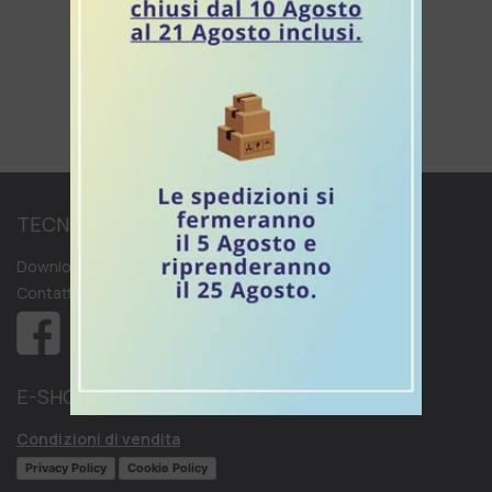
<<
<
1
2
3
4
5
TECNOLATTE.IT
Downloads
Contatti
E-SHOP
Condizioni di vendita
Privacy Policy
Cookie Policy