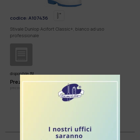
codice:
A107436
Stivale Dunlop Acifort Classic+, bianco ad uso
professionale
SI
disponibile:
Prezzo listino: €
35,26
cad.
prezzo IVA inclusa
Aggiungi al Carrello