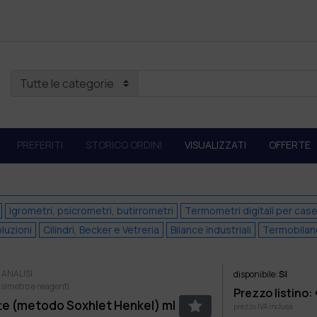
PREFERITI
STORICO ORDINI
VISUALIZZATI
OFFERTE
Igrometri, psicrometri, butirrometri
Termometri digitali per case
luzioni
Cilindri, Becker e Vetreria
Bilance industriali
Termobilan
 ANALISI
SI
disponibile:
nsimetro e reagenti
Prezzo listino:
te (metodo Soxhlet Henkel) ml
prezzo IVA inclusa