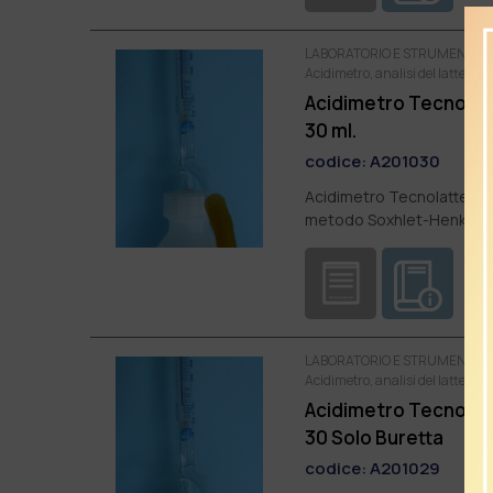
LABORATORIO E STRUMENTI DI
Acidimetro, analisi del latte, de
Acidimetro Tecnolat
30 ml.
codice:
A201030
Acidimetro Tecnolatte per 
metodo Soxhlet-Henkel.
LABORATORIO E STRUMENTI DI
Acidimetro, analisi del latte, de
Acidimetro Tecnolat
30 Solo Buretta
codice:
A201029