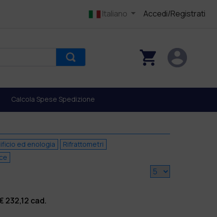
Italiano
Accedi/Registrati
Calcola Spese Spedizione
ificio ed enologia
Rifrattometri
ce
 €
232,12
cad.