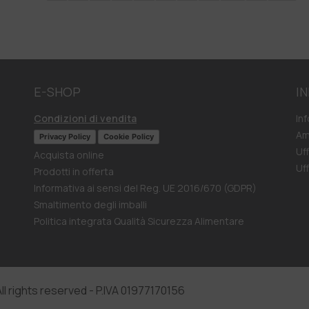
E-SHOP
I
Condizioni di vendita
In
Am
Privacy Policy
Cookie Policy
Uf
Acquista online
Uf
Prodotti in offerta
Informativa ai sensi del Reg. UE 2016/670 (GDPR)
Smaltimento degli imballi
Politica integrata Qualità Sicurezza Alimentare
ll rights reserved - P.IVA 01977170156