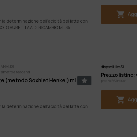
Aggi
la determinazione dell’acidità del latte con
SOLO BURETTAA DI RICAMBIO ML 35
 ANALISI
SI
disponibile:
nsimetro e reagenti
Prezzo listino:
te (metodo Soxhlet Henkel) ml
prezzo IVA inclusa
Aggi
la determinazione dell’acidità del latte con