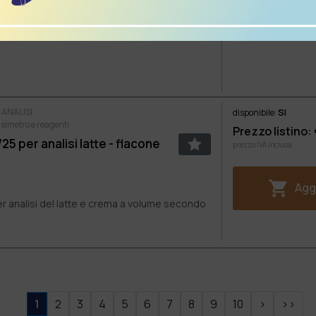
la determinazione dell’acidità del latte con
SOLO BURETTA DI RICAMBIO ML 30
 ANALISI
SI
disponibile:
nsimetro e reagenti
Prezzo listino:
25 per analisi latte - flacone
prezzo IVA inclusa
Aggi
r analisi del latte e crema a volume secondo
1
2
3
4
5
6
7
8
9
10
>
>>