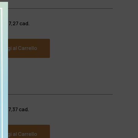
 €
217,27
cad.
ungi al Carrello
 €
157,37
cad.
ungi al Carrello