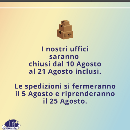
 ANALISI
SI
disponibile:
nsimetro e reagenti
Prezzo listino:
te (metodo Soxhlet-Henkel)
prezzo IVA inclusa
Aggi
la determinazione dell’acidità del latte con
 ANALISI
SI
disponibile:
nsimetro e reagenti
Prezzo listino:
te (metodo Soxhlet-Henkel) ml
prezzo IVA inclusa
Aggi