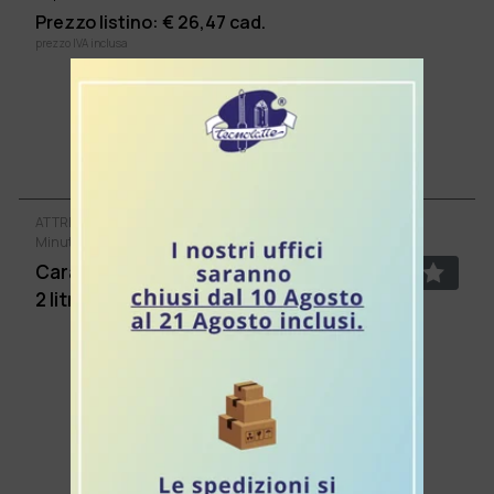
Prezzo listino: €
26,47
cad.
prezzo IVA inclusa
Aggiungi al Carrello
ATTREZZATURE DI PROCESSO
Minuterie e accessori
Caraffa in acciaio inox graduata capacità
2 litri