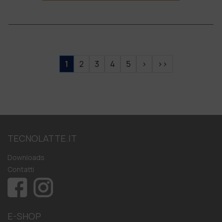
1
2
3
4
5
>
>>
TECNOLATTE.IT
Downloads
Contatti
E-SHOP