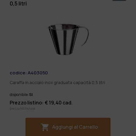
0,5 litri
codice:
A403050
Caraffa in acciaio inox graduata capacità 0,5 litri
SI
disponibile:
Prezzo listino: €
19,40
cad.
prezzo IVA inclusa
Aggiungi al Carrello