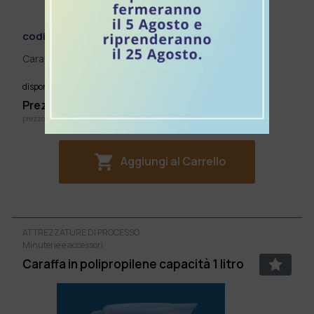
codice:
A402052
Caraffa in acciaio inox graduata capacità 2 litri
SI
disponibile:
Prezzo listino: €
50,02
cad.
prezzo IVA inclusa
Aggiungi al Carrello
ATTREZZATURE DI PROCESSO
Minuterie e accessori
Caraffa in polipropilene capacità 1 litro