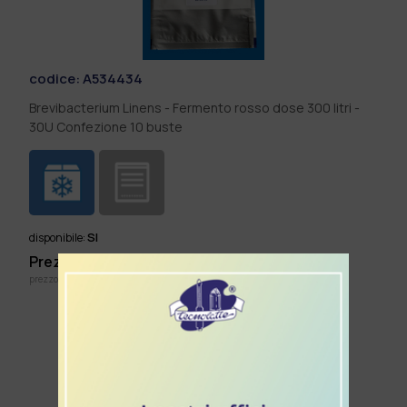
codice:
A534434
Brevibacterium Linens - Fermento rosso dose 300 litri -
30U Confezione 10 buste
SI
disponibile:
Prezzo listino: €
67,10
cad.
prezzo IVA inclusa
Aggiungi al Carrello