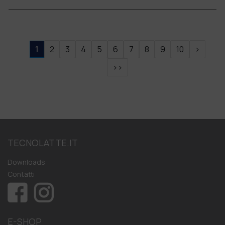
1
2
3
4
5
6
7
8
9
10
>
>>
TECNOLATTE.IT
Downloads
Contatti
E-SHOP