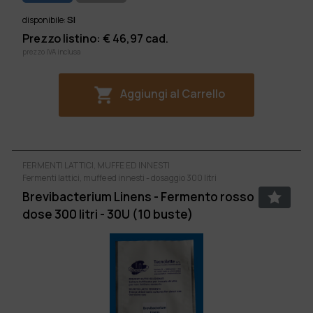
SI
disponibile:
Prezzo listino: €
46,97
cad.
prezzo IVA inclusa
Aggiungi al Carrello
FERMENTI LATTICI, MUFFE ED INNESTI
Fermenti lattici, muffe ed innesti - dosaggio 300 litri
Brevibacterium Linens - Fermento rosso
dose 300 litri - 30U (10 buste)