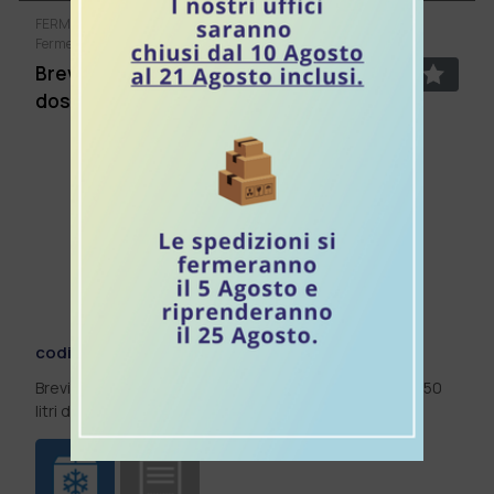
FERMENTI LATTICI, MUFFE ED INNESTI
Fermenti lattici, muffe ed innesti - dosaggio 50 litri
Brevibacterium Linens - Fermento rosso
dose per 50 litri - 5U (5 pezzi)
codice:
A504434
Brevibacterium Linens (Fermento rosso) in busta per 50
litri di latte