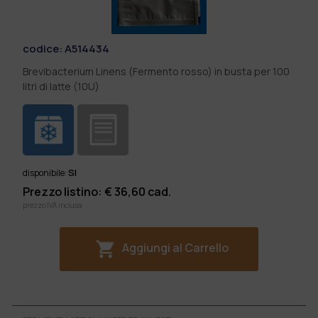
codice:
A514434
Brevibacterium Linens (Fermento rosso) in busta per 100
litri di latte (10U)
SI
disponibile:
Prezzo listino: €
36,60
cad.
prezzo IVA inclusa
Aggiungi al Carrello