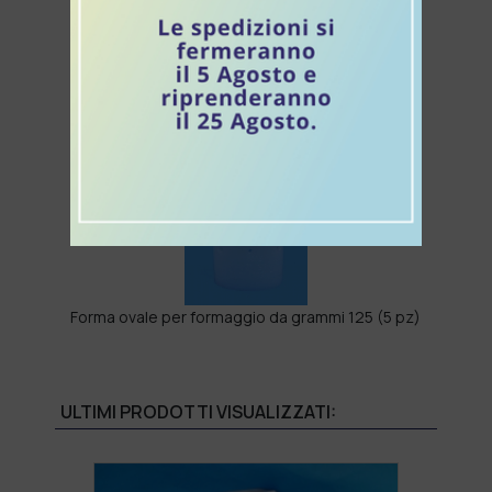
Coltello a goccia per formaggi duri
Forma ovale per formaggio da grammi 125 (5 pz)
ULTIMI PRODOTTI VISUALIZZATI: