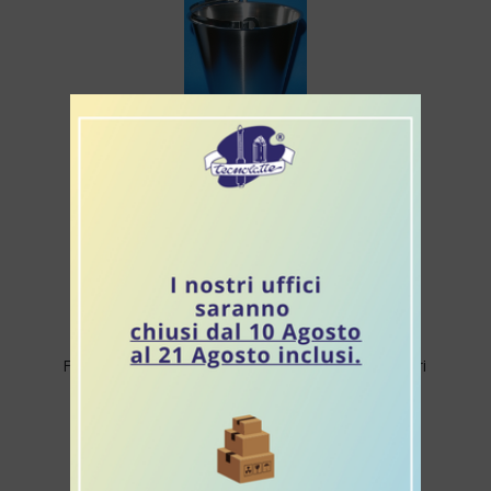
Secchia in acciaio inox - capacità litri 15
Fermenti per formaggio Robiola in dose per 50 litri
(5U) (5 buste)