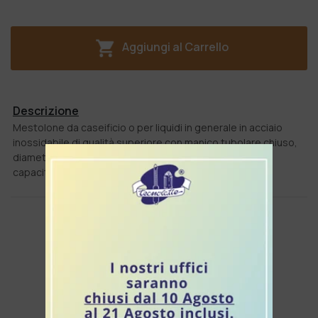
Aggiungi al Carrello
Descrizione
Mestolone da caseificio o per liquidi in generale in acciaio
inossidabile di qualità superiore con manico tubolare chiuso,
diametro 20 cm
capacità litri 3
PRODOTTI CORRELATI