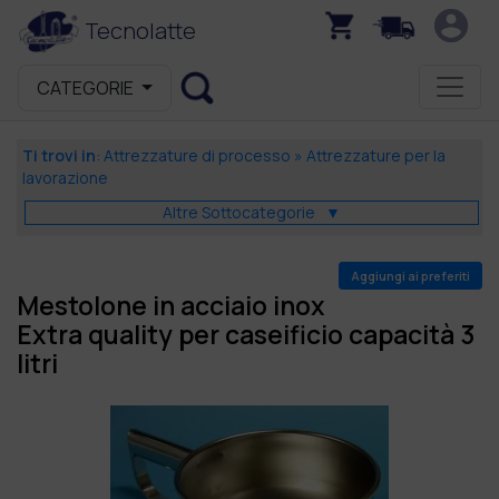
Tecnolatte
CATEGORIE
Ti trovi in
:
Attrezzature di processo
»
Attrezzature per la
lavorazione
Altre Sottocategorie
▼
Aggiungi ai preferiti
Mestolone in acciaio inox
Extra quality per caseificio capacità 3
litri