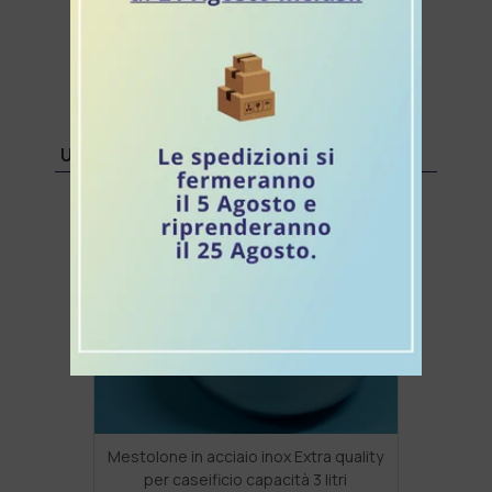
Mestolone in PP per caseificio capacità 3 l.
ULTIMI PRODOTTI VISUALIZZATI:
Mestolone in acciaio inox Extra quality
per caseificio capacità 3 litri