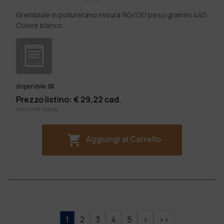
Grembiule in poliuretano misura 90x120 peso grammi 440
Colore bianco
SI
disponibile:
Prezzo listino: €
29,22
cad.
prezzo IVA inclusa
Aggiungi al Carrello
1
2
3
4
5
>
>>