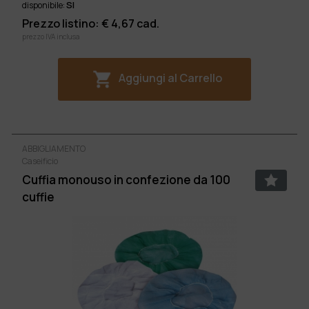
SI
disponibile:
Prezzo listino: €
4,67
cad.
prezzo IVA inclusa
Aggiungi al Carrello
ABBIGLIAMENTO
Caseificio
Cuffia monouso in confezione da 100
cuffie