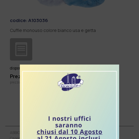
codice:
A103036
Cuffie monouso colore bianco usa e getta
SI
disponibile:
Prezzo listino: €
5,78
cad.
prezzo IVA inclusa
Aggiungi al Carrello
ABBIGLIAMENTO
Caseificio