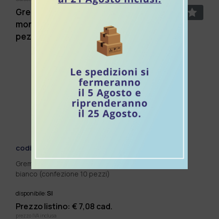
Grembiule da lavoro impermeabile
monouso in LDPE bianco (confezione 100
pezzi)
codice:
A105105
Grembiule da lavoro impermeabile monouso in LDPE
bianco (confezione 10 pezzi)
SI
disponibile:
Prezzo listino: €
7,08
cad.
prezzo IVA inclusa